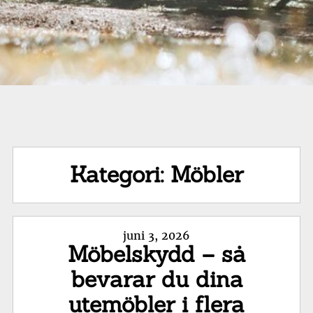
Kategori:
Möbler
Posted
juni 3, 2026
Möbelskydd – så
on
bevarar du dina
utemöbler i flera