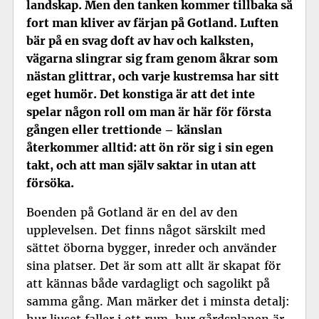
landskap. Men den tanken kommer tillbaka så
fort man kliver av färjan på Gotland. Luften
bär på en svag doft av hav och kalksten,
vägarna slingrar sig fram genom åkrar som
nästan glittrar, och varje kustremsa har sitt
eget humör. Det konstiga är att det inte
spelar någon roll om man är här för första
gången eller trettionde – känslan
återkommer alltid: att ön rör sig i sin egen
takt, och att man själv saktar in utan att
försöka.
Boenden på Gotland är en del av den
upplevelsen. Det finns något särskilt med
sättet öborna bygger, inreder och använder
sina platser. Det är som att allt är skapat för
att kännas både vardagligt och sagolikt på
samma gång. Man märker det i minsta detalj:
hur ljuset faller i ett rum, hur gårdsplanen är