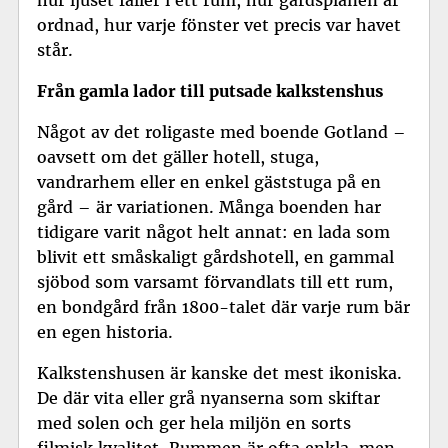
ordnad, hur varje fönster vet precis var havet
står.
Från gamla lador till putsade kalkstenshus
Något av det roligaste med
boende Gotland
–
oavsett om det gäller hotell, stuga,
vandrarhem eller en enkel gäststuga på en
gård – är variationen. Många boenden har
tidigare varit något helt annat: en lada som
blivit ett småskaligt gårdshotell, en gammal
sjöbod som varsamt förvandlats till ett rum,
en bondgård från 1800-talet där varje rum bär
en egen historia.
Kalkstenshusen är kanske det mest ikoniska.
De där vita eller grå nyanserna som skiftar
med solen och ger hela miljön en sorts
filmisk kvalitet. Rummen är ofta enkla, men