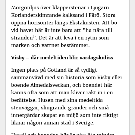
Morgonljus över klapperstenar i Ljugarn.
Korianderskimrande kalksand i Fårö. Stora
öppna horisonter längs Ekstakusten. Att bo
vid havet här är inte bara att ”ha nära till
stranden”. Det är att leva i en rytm som
marken och vattnet bestämmer.
Visby – där medeltiden blir vardagskuliss
Ingen plats på Gotland är så tydligt
sammanvävd med sin historia som Visby eller
boende Almedalsveckan
, och boendet här
känns ofta som att man kliver rakt in i en
berättelse. Husen med sina medeltida
stenväggar, slingrande gränder och små
innergårdar skapar en miljö som inte riktigt
liknar någon annan stad i Sverige.
Hotell och boenden här är ofta lite mindre,