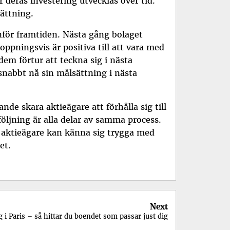
 deras investering utvecklas över tid.
ättning.
inför framtiden. Nästa gång bolaget
ppningsvis är positiva till att vara med
dem förtur att teckna sig i nästa
 snabbt nå sin målsättning i nästa
nde skara aktieägare att förhålla sig till
öljning är alla delar av samma process.
ch aktieägare kan känna sig trygga med
et.
Next
 Paris – så hittar du boendet som passar just dig