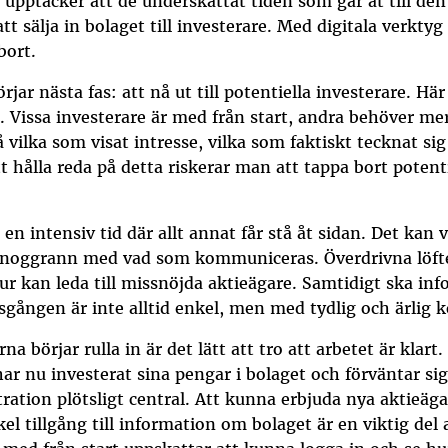
upptäcker att de underskattat tiden som går åt till den
att sälja in bolaget till investerare. Med digitala verkt
bort.
rjar nästa fas: att nå ut till potentiella investerare. Hä
. Vissa investerare är med från start, andra behöver me
på vilka som visat intresse, vilka som faktiskt tecknat 
t hålla reda på detta riskerar man att tappa bort potenti
n intensiv tid där allt annat får stå åt sidan. Det kan v
ara noggrann med vad som kommuniceras. Överdrivna löf
n tur kan leda till missnöjda aktieägare. Samtidigt ska in
lansgången är inte alltid enkel, men med tydlig och är
 börjar rulla in är det lätt att tro att arbetet är klart.
r nu investerat sina pengar i bolaget och förväntar sig 
ration plötsligt central. Att kunna erbjuda nya aktieägar
el tillgång till information om bolaget är en viktig del 