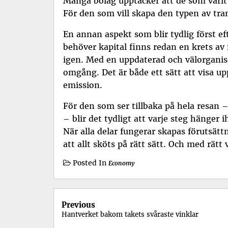
Många bolag upptäcker att de som varit 
För den som vill skapa den typen av tr
En annan aspekt som blir tydlig först ef
behöver kapital finns redan en krets av
igen. Med en uppdaterad och välorganiser
omgång. Det är både ett sätt att visa up
emission.
För den som ser tillbaka på hela resan – 
– blir det tydligt att varje steg hänge
När alla delar fungerar skapas förutsätt
att allt sköts på rätt sätt. Och med rätt
Posted In
Economy
Previous
Inläggsnavigering
Hantverket bakom takets svåraste vinklar