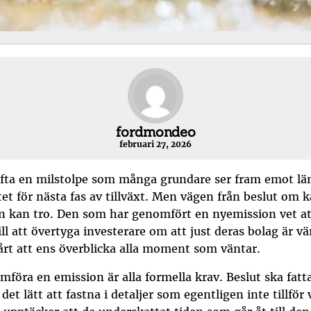
fordmondeo
februari 27, 2026
 är ofta en milstolpe som många grundare ser fram emot lä
tet för nästa fas av tillväxt. Men vägen från beslut om 
an kan tro. Den som har genomfört en nyemission vet at
ll att övertyga investerare om att just deras bolag är vä
årt att ens överblicka alla moment som väntar.
öra en emission är alla formella krav. Beslut ska fatta
 det lätt att fastna i detaljer som egentligen inte tillfö