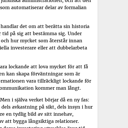
 juridiska administrationen, och att den
yg som automatiserar delar av formalian
r handlar det om att berätta sin historia
r tid på sig att bestämma sig. Under
sig och hur mycket som återstår innan
ella investerare eller att dubbelarbeta
ara lockande att lova mycket för att få
ten kan skapa förväntningar som är
formationen vara tillräckligt lockande för
lig kommunikation kommer man långt.
 Men i själva verket börjar då en ny fas:
dels avkastning på sikt, dels insyn i hur
e en tydlig bild av sitt innehav,
av att bygga långsiktiga relationer.