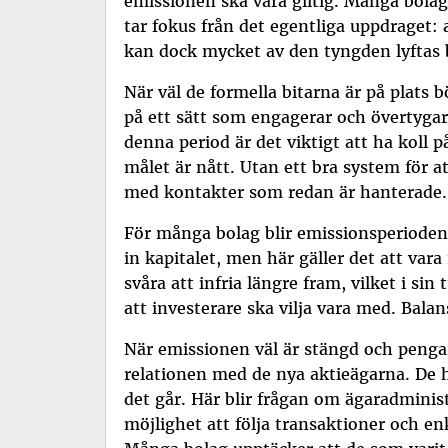
emissionen ska vara giltig. Många bolag 
tar fokus från det egentliga uppdraget: 
kan dock mycket av den tyngden lyftas 
När väl de formella bitarna är på plats bö
på ett sätt som engagerar och övertygar
denna period är det viktigt att ha koll 
målet är nått. Utan ett bra system för at
med kontakter som redan är hanterade.
För många bolag blir emissionsperioden e
in kapitalet, men här gäller det att v
svåra att infria längre fram, vilket i si
att investerare ska vilja vara med. Ba
När emissionen väl är stängd och pengarna
relationen med de nya aktieägarna. De ha
det går. Här blir frågan om ägaradminist
möjlighet att följa transaktioner och enk