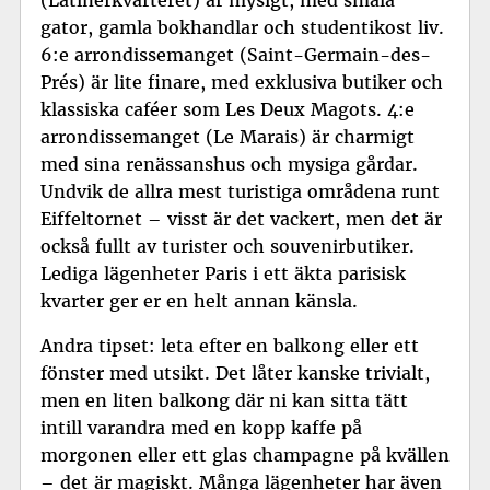
gator, gamla bokhandlar och studentikost liv.
6:e arrondissemanget (Saint-Germain-des-
Prés) är lite finare, med exklusiva butiker och
klassiska caféer som Les Deux Magots. 4:e
arrondissemanget (Le Marais) är charmigt
med sina renässanshus och mysiga gårdar.
Undvik de allra mest turistiga områdena runt
Eiffeltornet – visst är det vackert, men det är
också fullt av turister och souvenirbutiker.
Lediga lägenheter Paris
i ett äkta parisisk
kvarter ger er en helt annan känsla.
Andra tipset: leta efter en balkong eller ett
fönster med utsikt. Det låter kanske trivialt,
men en liten balkong där ni kan sitta tätt
intill varandra med en kopp kaffe på
morgonen eller ett glas champagne på kvällen
– det är magiskt. Många lägenheter har även