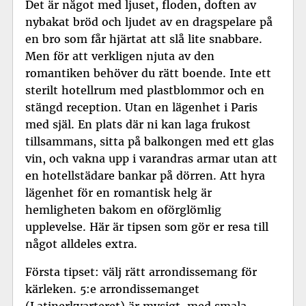
Det är något med ljuset, floden, doften av
nybakat bröd och ljudet av en dragspelare på
en bro som får hjärtat att slå lite snabbare.
Men för att verkligen njuta av den
romantiken behöver du rätt boende. Inte ett
sterilt hotellrum med plastblommor och en
stängd reception. Utan en
lägenhet i Paris
med själ. En plats där ni kan laga frukost
tillsammans, sitta på balkongen med ett glas
vin, och vakna upp i varandras armar utan att
en hotellstädare bankar på dörren. Att hyra
lägenhet för en romantisk helg är
hemligheten bakom en oförglömlig
upplevelse. Här är tipsen som gör er resa till
något alldeles extra.
Första tipset: välj rätt arrondissemang för
kärleken. 5:e arrondissemanget
(Latinerkvarteret) är mysigt, med smala