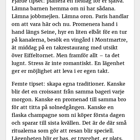
Fjärde tipset: planera en heldag för er själva.
Lämna barnen hemma om ni har sådana.
Lämna jobbmejlen. Lämna oron. Paris handlar
om att vara här och nu. Promenera hand i
hand längs Seine, hyr en liten elbåt för en tur
på kanalerna, besök en vingård i Montmartre,
ät middag på en takrestaurang med utsikt
över Eiffeltornet. Men framför allt – ta det
lugnt. Stress är inte romantiskt. En lägenhet
ger er möjlighet att leva i er egen takt.
Femte tipset: skapa egna traditioner. Kanske
blir det en croissant från samma bageri varje
morgon. Kanske en promenad till samma bro
för att titta på solnedgången. Kanske en
flaska champagne som ni köper första dagen
och sparar till sista kvällen. Det är de där små
ritualerna som gör att resan blir speciell.
Lägenheten blir er bas, er trygghet, er plats.